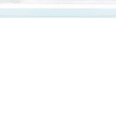
Időpontfoglalás
info@vasastamas.hu
/ +36 30 398 8161
Az oldalt a
Webnode
működteti