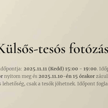
Külsős-tesós fotózás
 időpontja:
2025.11.11 (Kedd) 15:00 - 19:00
. Idő
or
nyitom meg és
2025.11.10-én 15 órakor
zárul
 lehetőség, csak a tesók jöhetnek. Időpont fogla