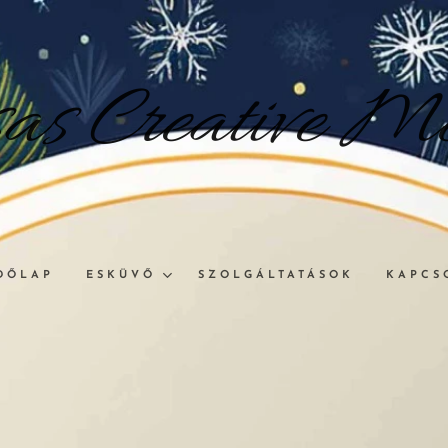
sas
Creative
Me
DŐLAP
ESKÜVŐ
SZOLGÁLTATÁSOK
KAPCS