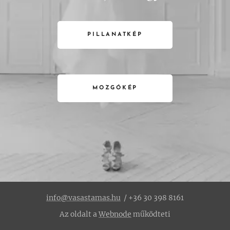
PILLANATKÉP
MOZGÓKÉP
info@vasastamas.hu
/ +36 30 398 8161
Az oldalt a
Webnode
működteti