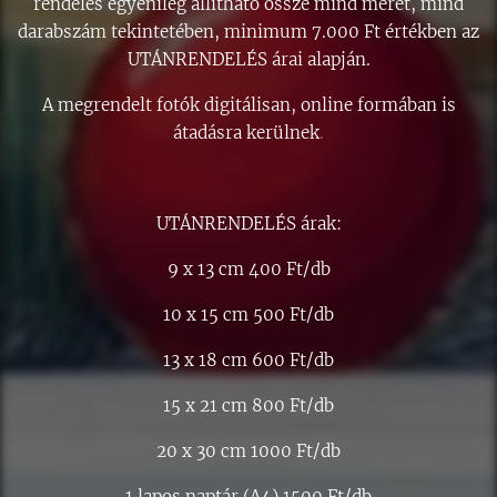
rendelés egyénileg állítható össze mind méret, mind
darabszám tekintetében, minimum 7.000 Ft értékben az
UTÁNRENDELÉS árai alapján.
A megrendelt fotók digitálisan, online formában is
átadásra kerülnek
.
UTÁNRENDELÉS árak:
9 x 13 cm 400 Ft/db
10 x 15 cm 500 Ft/db
13 x 18 cm 600 Ft/db
15 x 21 cm 800 Ft/db
20 x 30 cm 1000 Ft/db
1 lapos naptár (A4) 1500 Ft/db