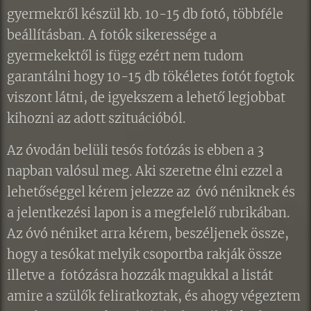
gyermekről készül kb. 10-15 db fotó, többféle
beállításban. A fotók sikeressége a
gyermekektől is függ ezért nem tudom
garantálni hogy 10-15 db tökéletes fotót fogtok
viszont látni, de igyekszem a lehető legjobbat
kihozni az adott szituációból.
Az óvodán belüli tesós fotózás is ebben a 3
napban valósul meg. Aki szeretne élni ezzel a
lehetőséggel kérem jelezze az óvó néniknek és
a jelentkezési lapon is a megfelelő rubrikában.
Az óvó néniket arra kérem, beszéljenek össze,
hogy a tesókat melyik csoportba rakják össze
illetve a fotózásra hozzák magukkal a listát
amire a szülők feliratkoztak, és ahogy végeztem