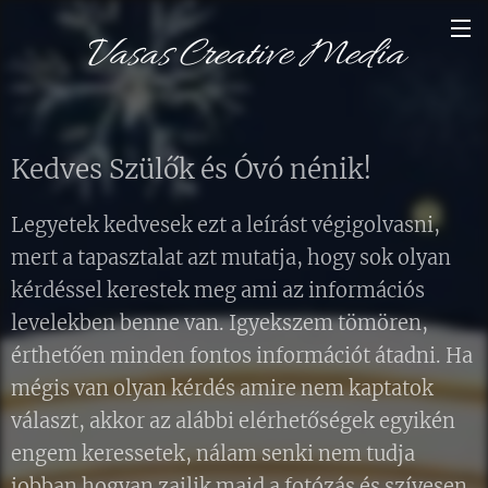
Vasas
Creative
Media
Kedves Szülők és Óvó nénik!
Legyetek kedvesek ezt a leírást végigolvasni,
mert a tapasztalat azt mutatja, hogy sok olyan
kérdéssel kerestek meg ami az információs
levelekben benne van. Igyekszem tömören,
érthetően minden fontos információt átadni. Ha
mégis van olyan kérdés amire nem kaptatok
választ, akkor az alábbi elérhetőségek egyikén
engem keressetek, nálam senki nem tudja
jobban hogyan zajlik majd a fotózás és szívesen