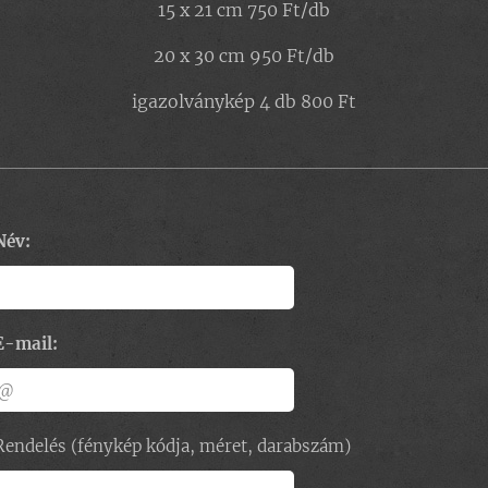
15 x 21 cm 750 Ft/db
20 x 30 cm 950 Ft/db
igazolványkép 4 db 800 Ft
Név:
E-mail:
Rendelés (fénykép kódja, méret, darabszám)