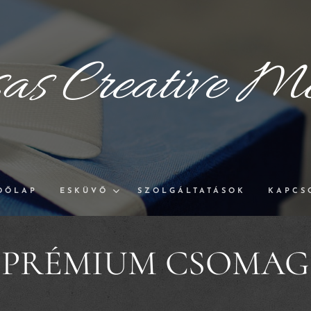
sas
Creative
Me
DŐLAP
ESKÜVŐ
SZOLGÁLTATÁSOK
KAPCS
PRÉMIUM CSOMAG