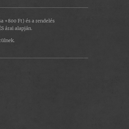
sa +800 Ft) és a rendelés
 árai alapján.
rülnek.