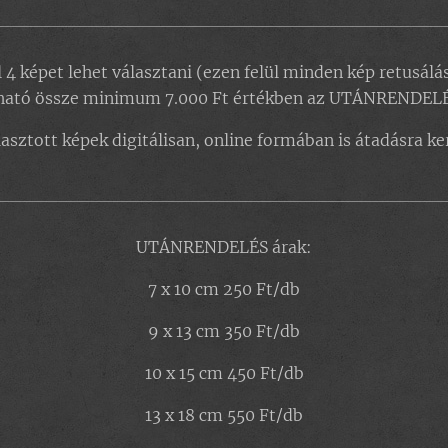
 4 képet lehet választani (ezen felül minden kép retusálá
ítható össze minimum 7.000 Ft értékben az UTÁNRENDELÉS
lasztott képek digitálisan, online formában is átadásra ke
UTÁNRENDELÉS árak:
7 x 10 cm 250 Ft/db
9 x 13 cm 350 Ft/db
10 x 15 cm 450 Ft/db
13 x 18 cm 550 Ft/db