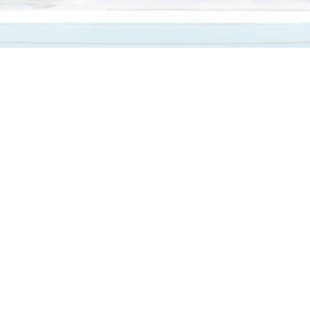
Időpontfoglalás
info@vasastamas.hu
/ +36 30 398 8161
Az oldalt a
Webnode
működteti