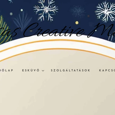
sas
Creative
Me
DŐLAP
ESKÜVŐ
SZOLGÁLTATÁSOK
KAPCS